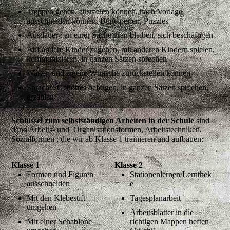
Treppen gehen, ausmalen können, nach Vorlage
ausschneiden können, Bügelperlen, Puzzles
Ausdauer : an einer Sache dran bleiben, sich beschäftigen
Auf andere Kinder zugehen, mit anderen Kindern spielen,
kommunizieren, in ganzen Sätzen sprechen
Warten und eigene Wünsche zurückstellen können
Sprache: Gehörtes befolgen, in ganzen Sätzen sprechen,
erzählen
Schlüssel zum selbstständigen Arbeiten in der Schule
sind
dann Arbeits- und Organisationsformen, Arbeitstechniken,
Sozialformen , die wir ab Klasse 1 trainieren und aufbauen:
Klasse 1
Klasse 2
Formen und Figuren
Stationenlernen/Lernthek
ausschneiden
e
Mit den Klebestift
Tagesplanarbeit
umgehen
Arbeitsblätter in die
Mit einer Schablone
richtigen Mappen heften