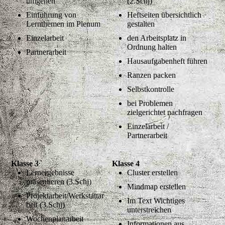
umgehen
(2.Schj)
Einführung von
Heftseiten übersichtlich
Lernthemen im Plenum
gestalten
Einzelarbeit
den Arbeitsplatz in
Ordnung halten
Partnerarbeit
Hausaufgabenheft führen
Ranzen packen
Selbstkontrolle
bei Problemen
zielgerichtet nachfragen
Einzelarbeit /
Partnerarbeit
Klasse 3
Klasse 4
Lernergebnisse
Cluster erstellen
präsentieren (3.Schj)
Mindmap erstellen
Projektarbeit/Werkstattar
Im Text Wichtiges
beit (3.Schj)
unterstreichen
Wochenplanarbeit
Informationen aus