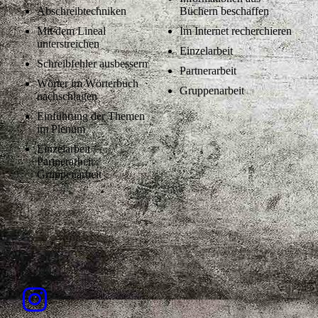
Abschreibtechniken
Büchern beschaffen
Mit dem Lineal
Im Internet recherchieren
unterstreichen
Einzelarbeit
Schreibfehler ausbessern
Partnerarbeit
Wörter im Wörterbuch
Gruppenarbeit
nachschlagen
Einführung der Themen
im Plenum
Einzelarbeit /
Partnerarbeit /
Gruppenarbeit