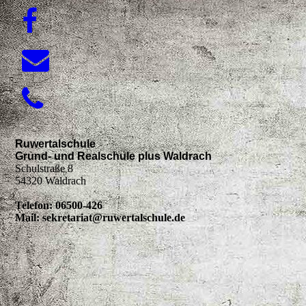
Ruwertalschule
Grund- und Realschule plus Waldrach
Schulstraße 8
54320 Waldrach
Telefon: 06500-426
Mail: sekretariat@ruwertalschule.de