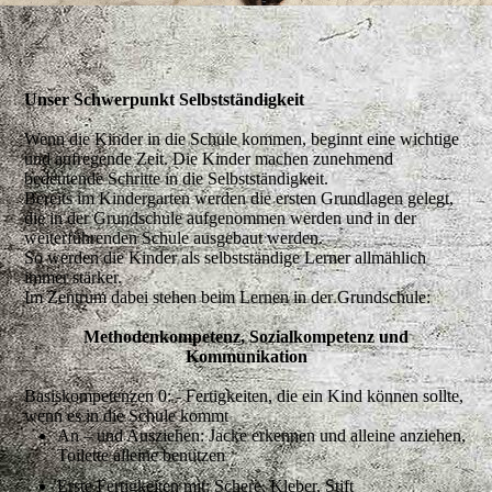
Unser Schwerpunkt Selbstständigkeit
Wenn die Kinder in die Schule kommen, beginnt eine wichtige
und aufregende Zeit. Die Kinder machen zunehmend
bedeutende Schritte in die Selbstständigkeit.
Bereits im Kindergarten werden die ersten Grundlagen gelegt,
die in der Grundschule aufgenommen werden und in der
weiterführenden Schule ausgebaut werden.
So werden die Kinder als selbstständige Lerner allmählich
immer stärker.
Im Zentrum dabei stehen beim Lernen in der Grundschule:
Methodenkompetenz, Sozialkompetenz und
Kommunikation
Basiskompetenzen 0: - Fertigkeiten, die ein Kind können sollte,
wenn es in die Schule kommt
An – und Ausziehen: Jacke erkennen und alleine anziehen,
Toilette alleine benutzen
Erste Fertigkeiten mit: Schere, Kleber, Stift